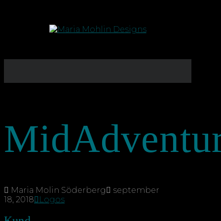
MidAdventu
Maria Molin Söderberg
september
18, 2018
Logos
Kund