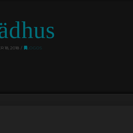
ädhus
 18, 2018
LOGOS