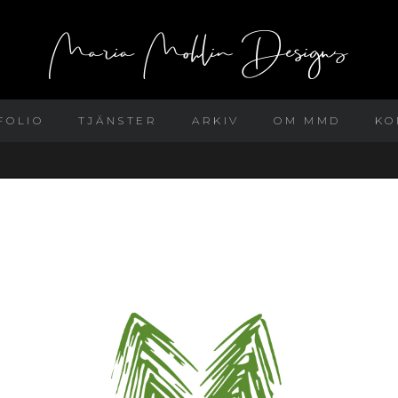
FOLIO
TJÄNSTER
ARKIV
OM MMD
KO